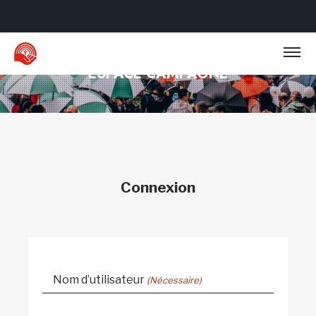
Ouvrir
la
navig
ESPACE CAMPAGNE
du
site
Connexion
Nom d’utilisateur
(Nécessaire)